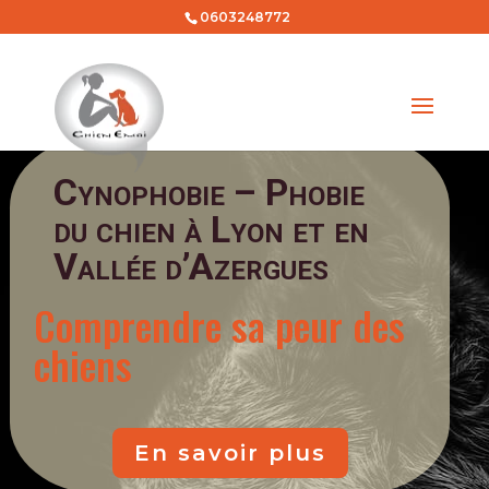
0603248772
Cynophobie – Phobie
du chien à Lyon et en
Vallée d’Azergues
Comprendre sa peur des
chiens
En savoir plus